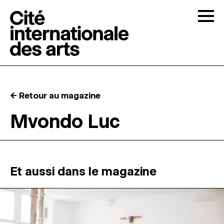
Skip to content
Togg
APPELS À CANDIDATURES
← Retour au magazine
LA CITÉ
↓
Mvondo Luc
RÉSIDENCES
↓
ATELIERS OUVERTS
Et aussi dans le magazine
PROGRAMMATION