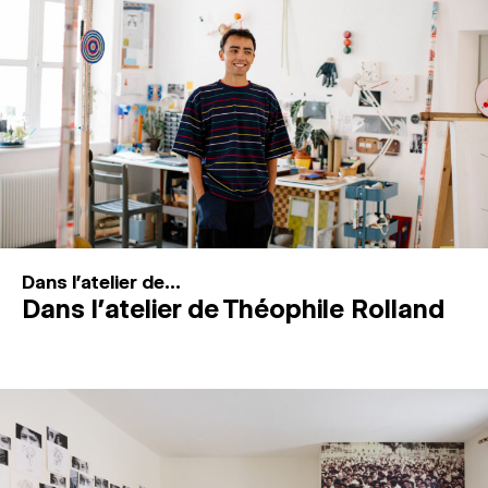
MAGAZINE
ESPACES DE PRATIQUE ARTISTIQUE
↓
Recherche
Connexion
↓
Dans l'atelier de...
Dans l’atelier de Théophile Rolland