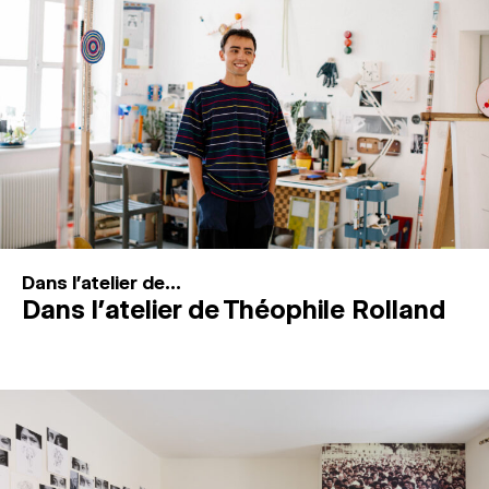
MAGAZINE
ESPACES DE PRATIQUE ARTISTIQUE
↓
Recherche
Connexion
↓
Dans l'atelier de...
Dans l’atelier de Théophile Rolland