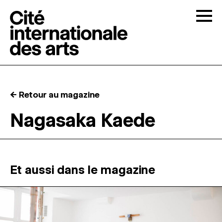
Skip to content
Togg
APPELS À CANDIDATURES
← Retour au magazine
LA CITÉ
↓
Nagasaka Kaede
RÉSIDENCES
↓
ATELIERS OUVERTS
Et aussi dans le magazine
PROGRAMMATION