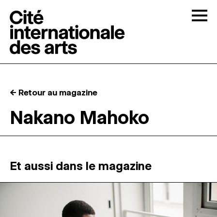
Skip to content
Togg
APPELS À CANDIDATURES
← Retour au magazine
LA CITÉ
↓
Nakano Mahoko
RÉSIDENCES
↓
ATELIERS OUVERTS
Et aussi dans le magazine
PROGRAMMATION