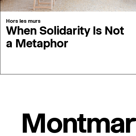
Hors les murs
When Solidarity Is Not
a Metaphor
Montmar