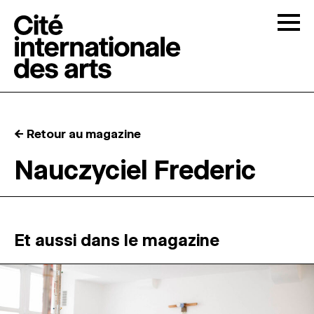
Skip to content
Togg
APPELS À CANDIDATURES
← Retour au magazine
LA CITÉ
↓
Nauczyciel Frederic
RÉSIDENCES
↓
ATELIERS OUVERTS
Et aussi dans le magazine
PROGRAMMATION