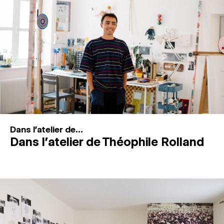
MAGAZINE
ESPACES DE PRATIQUE ARTISTIQUE
↓
Recherche
Connexion
↓
Dans l'atelier de...
Dans l’atelier de Théophile Rolland