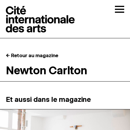
Skip to content
Togg
APPELS À CANDIDATURES
← Retour au magazine
LA CITÉ
↓
Newton Carlton
RÉSIDENCES
↓
ATELIERS OUVERTS
Et aussi dans le magazine
PROGRAMMATION