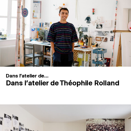
MAGAZINE
ESPACES DE PRATIQUE ARTISTIQUE
↓
Recherche
Connexion
↓
Dans l'atelier de...
Dans l’atelier de Théophile Rolland