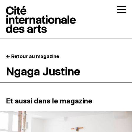
Skip to content
Togg
APPELS À CANDIDATURES
← Retour au magazine
LA CITÉ
↓
Ngaga Justine
RÉSIDENCES
↓
ATELIERS OUVERTS
Et aussi dans le magazine
PROGRAMMATION