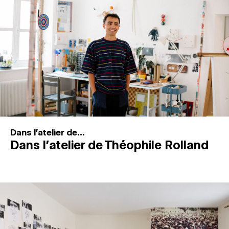
MAGAZINE
ESPACES DE PRATIQUE ARTISTIQUE
↓
Recherche
Connexion
↓
Dans l'atelier de...
Dans l’atelier de Théophile Rolland