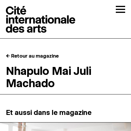
Skip to content
Togg
APPELS À CANDIDATURES
← Retour au magazine
LA CITÉ
↓
Nhapulo Mai Juli
Machado
RÉSIDENCES
↓
ATELIERS OUVERTS
Et aussi dans le magazine
PROGRAMMATION