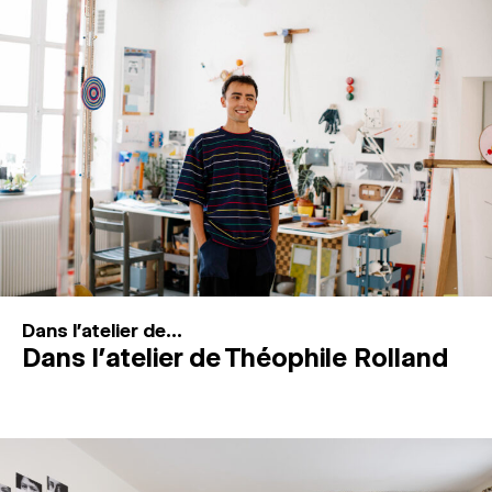
MAGAZINE
ESPACES DE PRATIQUE ARTISTIQUE
↓
Recherche
Connexion
↓
Dans l'atelier de...
Dans l’atelier de Théophile Rolland