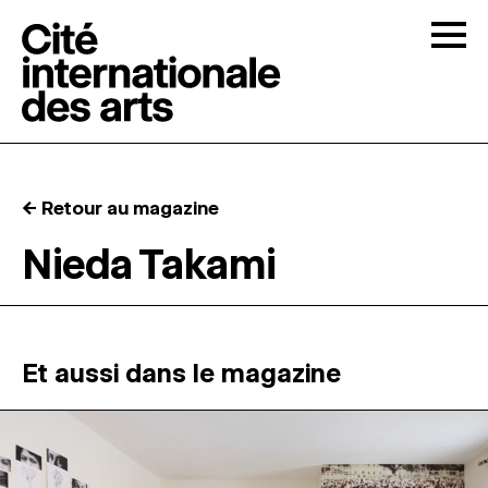
Skip to content
Togg
APPELS À CANDIDATURES
← Retour au magazine
LA CITÉ
↓
Nieda Takami
RÉSIDENCES
↓
ATELIERS OUVERTS
Et aussi dans le magazine
PROGRAMMATION