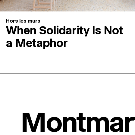
Hors les murs
When Solidarity Is Not
a Metaphor
Montmar