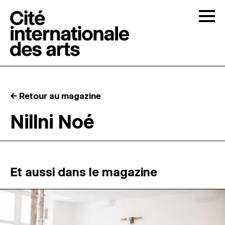
Skip to content
Togg
APPELS À CANDIDATURES
← Retour au magazine
LA CITÉ
↓
Nillni Noé
RÉSIDENCES
↓
ATELIERS OUVERTS
Et aussi dans le magazine
PROGRAMMATION