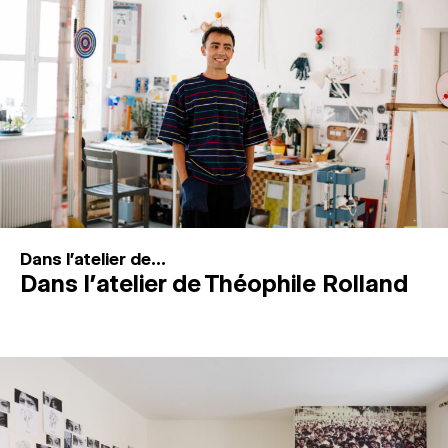
MAGAZINE
ESPACES DE PRATIQUE ARTISTIQUE
↓
Recherche
Connexion
↓
Dans l'atelier de...
Dans l’atelier de Théophile Rolland