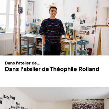
MAGAZINE
ESPACES DE PRATIQUE ARTISTIQUE
↓
Recherche
Connexion
↓
Dans l'atelier de...
Dans l’atelier de Théophile Rolland