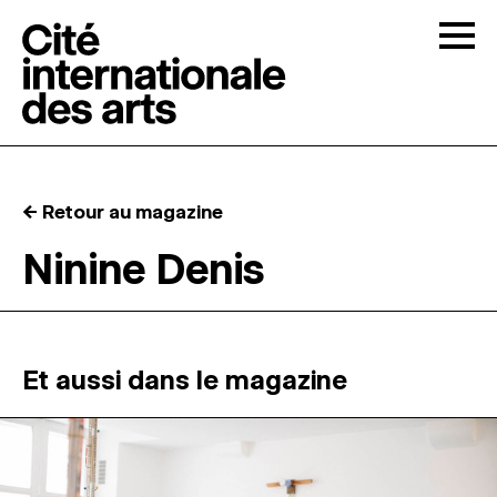
Skip to content
Togg
APPELS À CANDIDATURES
← Retour au magazine
LA CITÉ
↓
Ninine Denis
RÉSIDENCES
↓
ATELIERS OUVERTS
Et aussi dans le magazine
PROGRAMMATION