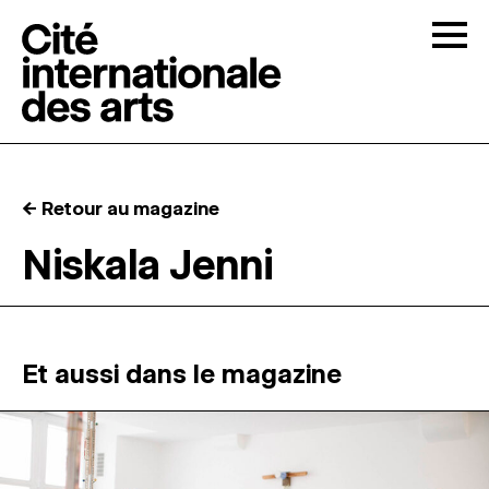
Skip to content
Togg
APPELS À CANDIDATURES
← Retour au magazine
LA CITÉ
↓
Niskala Jenni
RÉSIDENCES
↓
ATELIERS OUVERTS
Et aussi dans le magazine
PROGRAMMATION