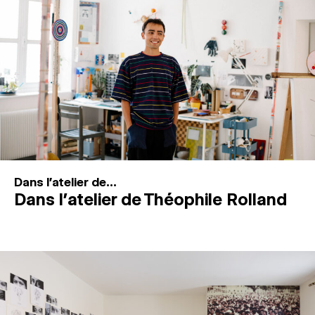
MAGAZINE
ESPACES DE PRATIQUE ARTISTIQUE
↓
Recherche
Connexion
↓
Dans l'atelier de...
Dans l’atelier de Théophile Rolland