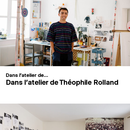
MAGAZINE
ESPACES DE PRATIQUE ARTISTIQUE
↓
Recherche
Connexion
↓
Dans l'atelier de...
Dans l’atelier de Théophile Rolland