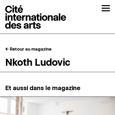
Skip to content
Togg
APPELS À CANDIDATURES
← Retour au magazine
LA CITÉ
↓
Nkoth Ludovic
RÉSIDENCES
↓
ATELIERS OUVERTS
Et aussi dans le magazine
PROGRAMMATION