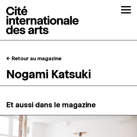
Skip to content
Togg
APPELS À CANDIDATURES
← Retour au magazine
LA CITÉ
↓
Nogami Katsuki
RÉSIDENCES
↓
ATELIERS OUVERTS
Et aussi dans le magazine
PROGRAMMATION