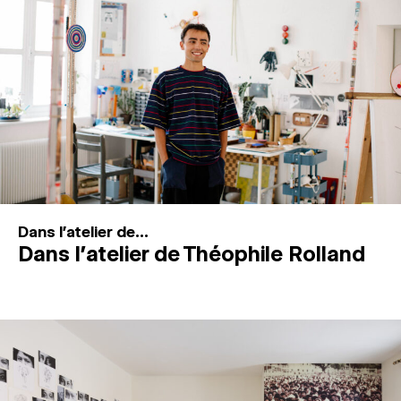
MAGAZINE
ESPACES DE PRATIQUE ARTISTIQUE
↓
Recherche
Connexion
↓
Dans l'atelier de...
Dans l’atelier de Théophile Rolland