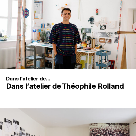
MAGAZINE
ESPACES DE PRATIQUE ARTISTIQUE
↓
Recherche
Connexion
↓
Dans l'atelier de...
Dans l’atelier de Théophile Rolland