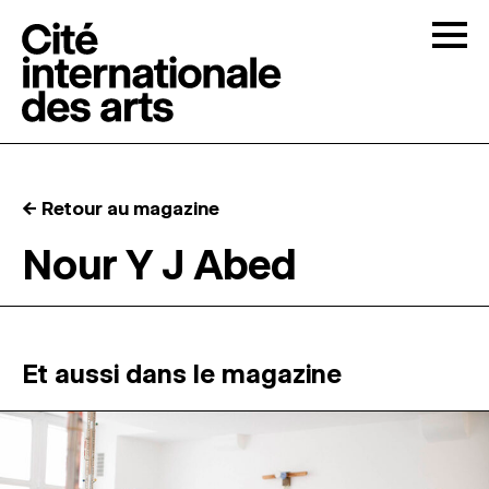
Skip to content
Togg
APPELS À CANDIDATURES
← Retour au magazine
LA CITÉ
↓
Nour Y J Abed
RÉSIDENCES
↓
ATELIERS OUVERTS
Et aussi dans le magazine
PROGRAMMATION