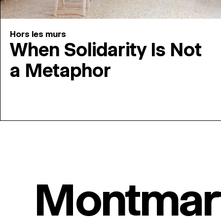
Hors les murs
When Solidarity Is Not
a Metaphor
Montmar