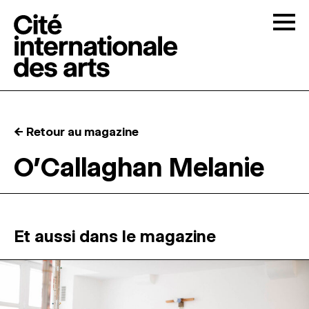
Skip to content
Togg
APPELS À CANDIDATURES
← Retour au magazine
LA CITÉ
↓
O’Callaghan Melanie
RÉSIDENCES
↓
ATELIERS OUVERTS
Et aussi dans le magazine
PROGRAMMATION