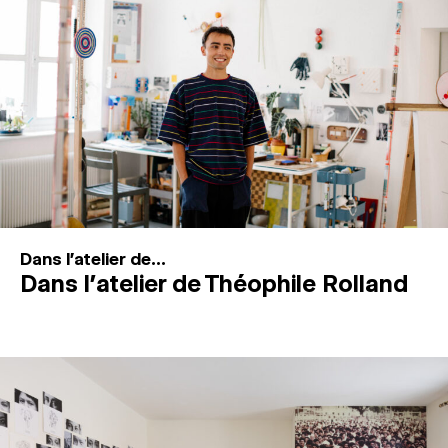
MAGAZINE
ESPACES DE PRATIQUE ARTISTIQUE
↓
Recherche
Connexion
↓
Dans l'atelier de...
Dans l’atelier de Théophile Rolland