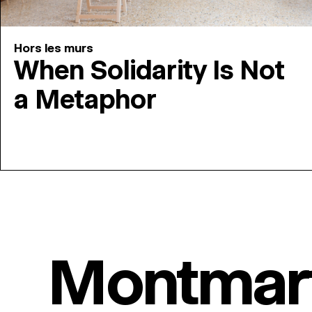
Hors les murs
When Solidarity Is Not
a Metaphor
Montmar