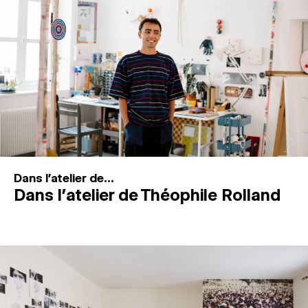
MAGAZINE
ESPACES DE PRATIQUE ARTISTIQUE
↓
Recherche
Connexion
↓
Dans l'atelier de...
Dans l’atelier de Théophile Rolland