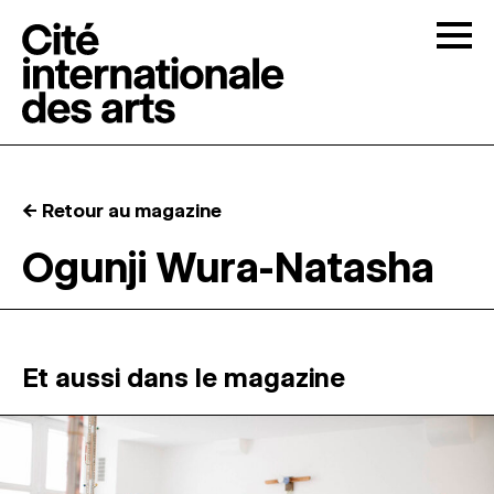
Skip to content
Togg
APPELS À CANDIDATURES
← Retour au magazine
LA CITÉ
↓
Ogunji Wura-Natasha
RÉSIDENCES
↓
ATELIERS OUVERTS
Et aussi dans le magazine
PROGRAMMATION