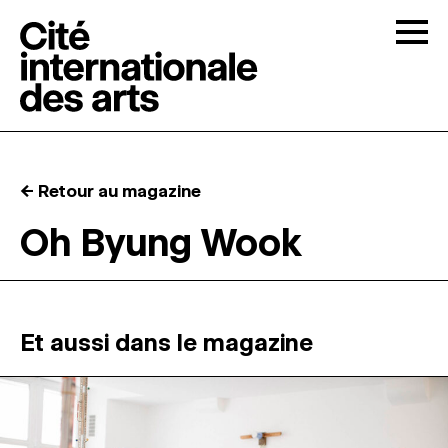
Skip to content
Togg
APPELS À CANDIDATURES
← Retour au magazine
LA CITÉ
↓
Oh Byung Wook
RÉSIDENCES
↓
ATELIERS OUVERTS
Et aussi dans le magazine
PROGRAMMATION