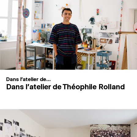
MAGAZINE
ESPACES DE PRATIQUE ARTISTIQUE
↓
Recherche
Connexion
↓
Dans l'atelier de...
Dans l’atelier de Théophile Rolland