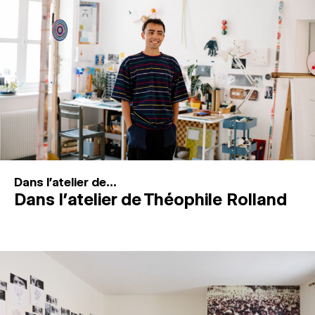
MAGAZINE
ESPACES DE PRATIQUE ARTISTIQUE
↓
Recherche
Connexion
↓
Dans l'atelier de...
Dans l’atelier de Théophile Rolland