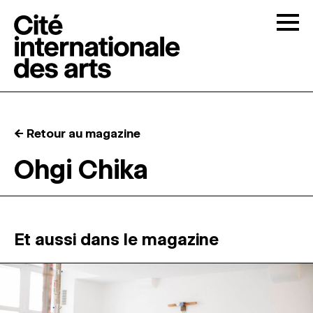
Skip to content
Togg
APPELS À CANDIDATURES
← Retour au magazine
LA CITÉ
↓
Ohgi Chika
RÉSIDENCES
↓
ATELIERS OUVERTS
Et aussi dans le magazine
PROGRAMMATION