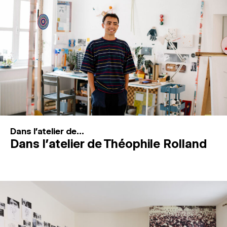
MAGAZINE
ESPACES DE PRATIQUE ARTISTIQUE
↓
Recherche
Connexion
↓
Dans l'atelier de...
Dans l’atelier de Théophile Rolland