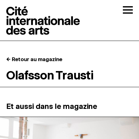
Skip to content
Togg
APPELS À CANDIDATURES
← Retour au magazine
LA CITÉ
↓
Olafsson Trausti
RÉSIDENCES
↓
ATELIERS OUVERTS
Et aussi dans le magazine
PROGRAMMATION