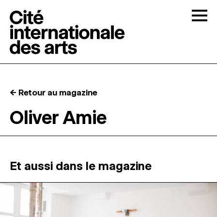
Skip to content
Togg
APPELS À CANDIDATURES
← Retour au magazine
LA CITÉ
↓
Oliver Amie
RÉSIDENCES
↓
ATELIERS OUVERTS
Et aussi dans le magazine
PROGRAMMATION