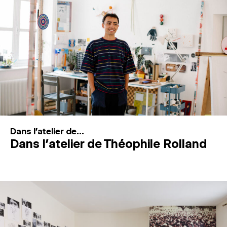
MAGAZINE
ESPACES DE PRATIQUE ARTISTIQUE
↓
Recherche
Connexion
↓
Dans l'atelier de...
Dans l’atelier de Théophile Rolland