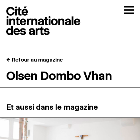
Skip to content
Togg
APPELS À CANDIDATURES
← Retour au magazine
LA CITÉ
↓
Olsen Dombo Vhan
RÉSIDENCES
↓
ATELIERS OUVERTS
Et aussi dans le magazine
PROGRAMMATION