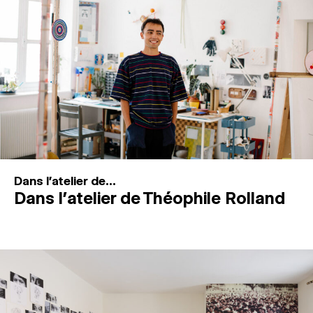
MAGAZINE
ESPACES DE PRATIQUE ARTISTIQUE
↓
Recherche
Connexion
↓
Dans l'atelier de...
Dans l’atelier de Théophile Rolland