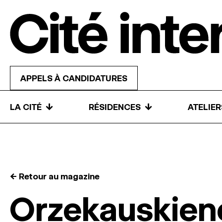
Skip to content
APPELS À CANDIDATURES
↓
↓
LA CITÉ
RÉSIDENCES
ATELIE
← Retour au magazine
Orzekauskien