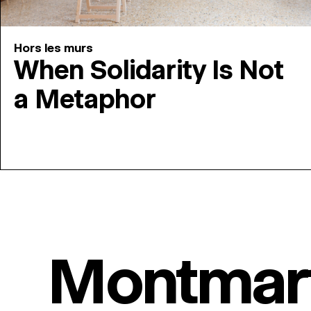
Hors les murs
When Solidarity Is Not
a Metaphor
Montmar