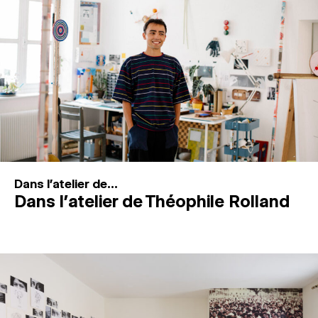
MAGAZINE
ESPACES DE PRATIQUE ARTISTIQUE
↓
Recherche
Connexion
↓
Dans l'atelier de...
Dans l’atelier de Théophile Rolland