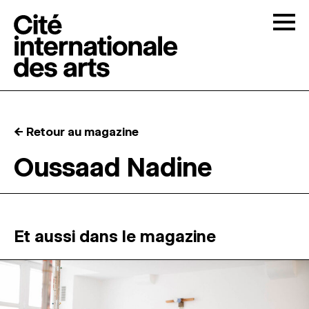
Skip to content
Togg
APPELS À CANDIDATURES
← Retour au magazine
LA CITÉ
↓
Oussaad Nadine
RÉSIDENCES
↓
ATELIERS OUVERTS
Et aussi dans le magazine
PROGRAMMATION