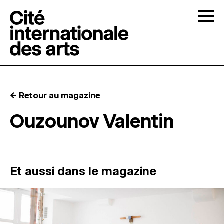
Skip to content
Togg
APPELS À CANDIDATURES
← Retour au magazine
LA CITÉ
↓
Ouzounov Valentin
RÉSIDENCES
↓
ATELIERS OUVERTS
Et aussi dans le magazine
PROGRAMMATION