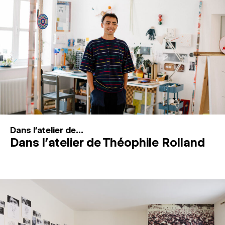
MAGAZINE
ESPACES DE PRATIQUE ARTISTIQUE
↓
Recherche
Connexion
↓
Dans l'atelier de...
Dans l’atelier de Théophile Rolland