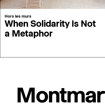
Hors les murs
When Solidarity Is Not
a Metaphor
Montmar