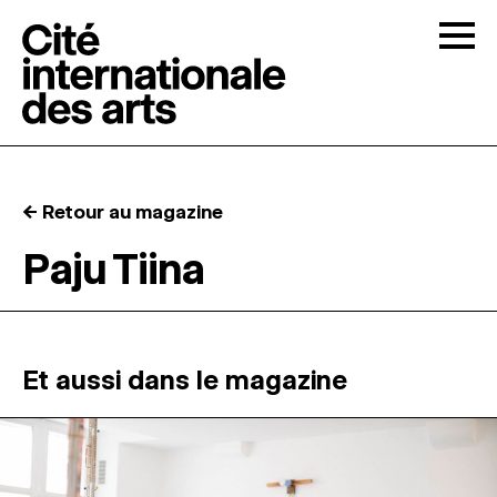
Skip to content
Togg
APPELS À CANDIDATURES
← Retour au magazine
LA CITÉ
↓
Paju Tiina
RÉSIDENCES
↓
ATELIERS OUVERTS
Et aussi dans le magazine
PROGRAMMATION