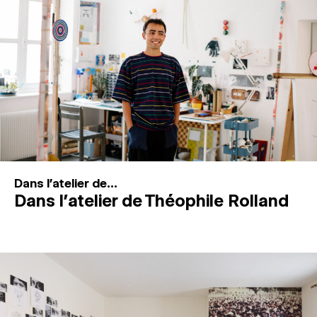
MAGAZINE
ESPACES DE PRATIQUE ARTISTIQUE
↓
Recherche
Connexion
↓
Dans l'atelier de...
Dans l’atelier de Théophile Rolland