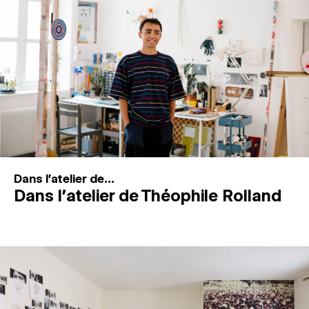
MAGAZINE
ESPACES DE PRATIQUE ARTISTIQUE
↓
Recherche
Connexion
↓
Dans l'atelier de...
Dans l’atelier de Théophile Rolland