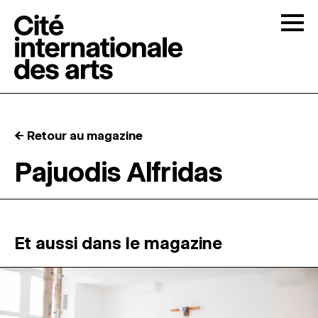
Skip to content
Togg
APPELS À CANDIDATURES
← Retour au magazine
LA CITÉ
↓
Pajuodis Alfridas
RÉSIDENCES
↓
ATELIERS OUVERTS
Et aussi dans le magazine
PROGRAMMATION