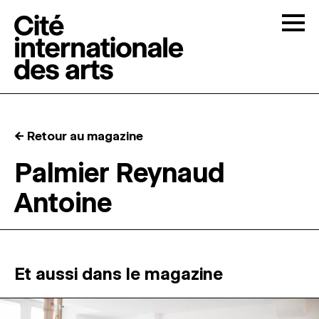
Skip to content
Togg
APPELS À CANDIDATURES
← Retour au magazine
LA CITÉ
↓
Palmier Reynaud
Antoine
RÉSIDENCES
↓
ATELIERS OUVERTS
Et aussi dans le magazine
PROGRAMMATION