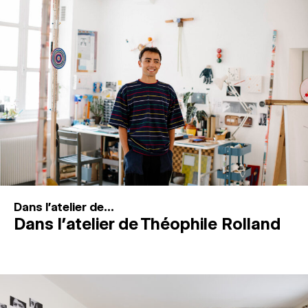
MAGAZINE
ESPACES DE PRATIQUE ARTISTIQUE
↓
Recherche
Connexion
↓
Dans l'atelier de...
Dans l’atelier de Théophile Rolland