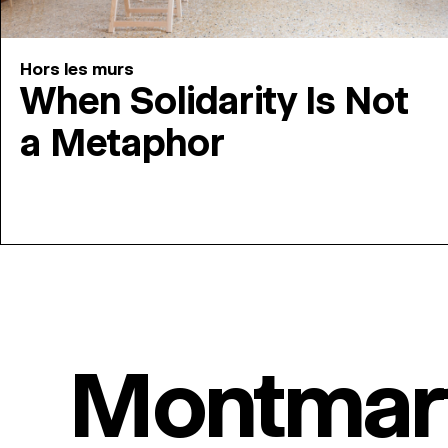
Hors les murs
When Solidarity Is Not
a Metaphor
Montmar