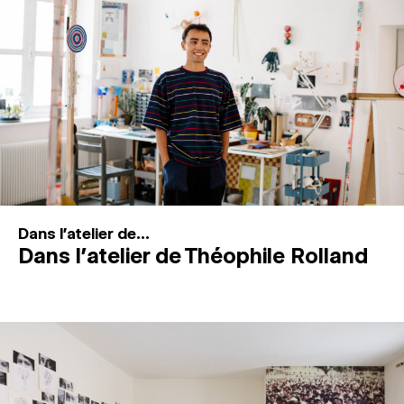
MAGAZINE
ESPACES DE PRATIQUE ARTISTIQUE
↓
Recherche
Connexion
↓
Dans l'atelier de...
Dans l’atelier de Théophile Rolland