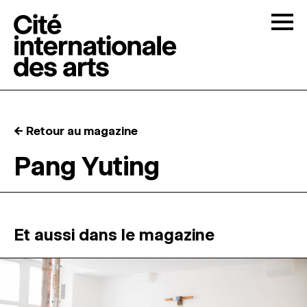
Skip to content
Togg
APPELS À CANDIDATURES
← Retour au magazine
LA CITÉ
↓
Pang Yuting
RÉSIDENCES
↓
ATELIERS OUVERTS
Et aussi dans le magazine
PROGRAMMATION