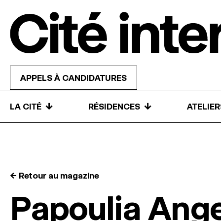
Skip to content
APPELS À CANDIDATURES
↓
↓
LA CITÉ
RÉSIDENCES
ATELIE
← Retour au magazine
Papoulia Ange