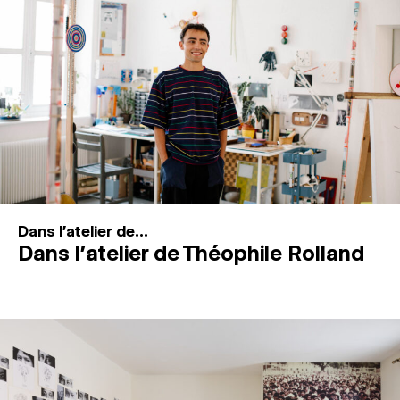
MAGAZINE
ESPACES DE PRATIQUE ARTISTIQUE
↓
Recherche
Connexion
↓
Dans l'atelier de...
Dans l’atelier de Théophile Rolland