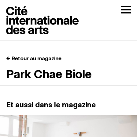
Skip to content
Togg
APPELS À CANDIDATURES
← Retour au magazine
LA CITÉ
↓
Park Chae Biole
RÉSIDENCES
↓
ATELIERS OUVERTS
Et aussi dans le magazine
PROGRAMMATION