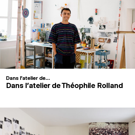
MAGAZINE
ESPACES DE PRATIQUE ARTISTIQUE
↓
Recherche
Connexion
↓
Dans l'atelier de...
Dans l’atelier de Théophile Rolland