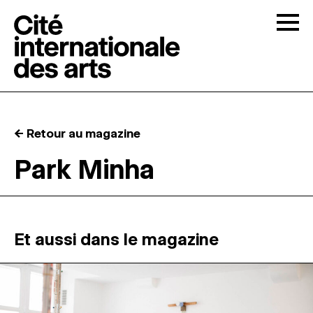
Skip to content
Togg
APPELS À CANDIDATURES
← Retour au magazine
LA CITÉ
↓
Park Minha
RÉSIDENCES
↓
ATELIERS OUVERTS
Et aussi dans le magazine
PROGRAMMATION