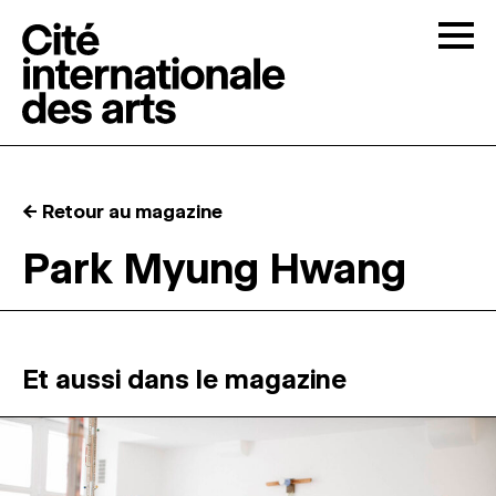
Skip to content
Togg
APPELS À CANDIDATURES
← Retour au magazine
LA CITÉ
↓
Park Myung Hwang
RÉSIDENCES
↓
ATELIERS OUVERTS
Et aussi dans le magazine
PROGRAMMATION