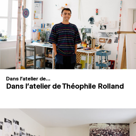
MAGAZINE
ESPACES DE PRATIQUE ARTISTIQUE
↓
Recherche
Connexion
↓
Dans l'atelier de...
Dans l’atelier de Théophile Rolland