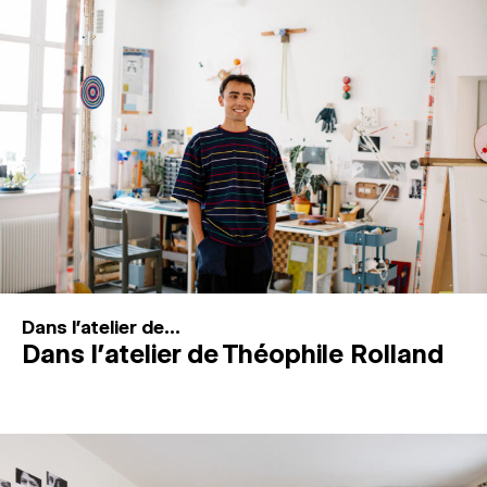
MAGAZINE
ESPACES DE PRATIQUE ARTISTIQUE
↓
Recherche
Connexion
↓
Dans l'atelier de...
Dans l’atelier de Théophile Rolland