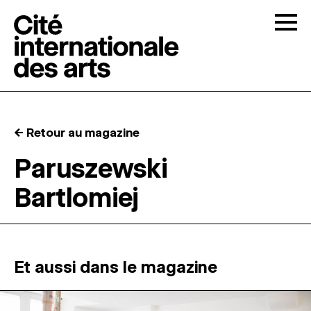
Skip to content
Togg
APPELS À CANDIDATURES
← Retour au magazine
LA CITÉ
↓
Paruszewski
Bartlomiej
RÉSIDENCES
↓
ATELIERS OUVERTS
Et aussi dans le magazine
PROGRAMMATION