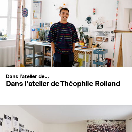
MAGAZINE
ESPACES DE PRATIQUE ARTISTIQUE
↓
Recherche
Connexion
↓
Dans l'atelier de...
Dans l’atelier de Théophile Rolland