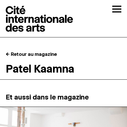
Skip to content
Togg
APPELS À CANDIDATURES
← Retour au magazine
LA CITÉ
↓
Patel Kaamna
RÉSIDENCES
↓
ATELIERS OUVERTS
Et aussi dans le magazine
PROGRAMMATION