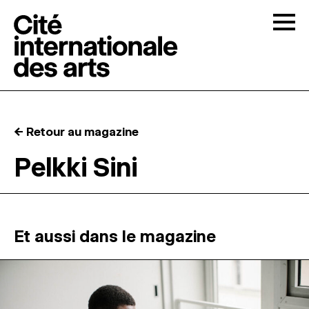
Skip to content
Togg
APPELS À CANDIDATURES
← Retour au magazine
LA CITÉ
↓
Pelkki Sini
RÉSIDENCES
↓
ATELIERS OUVERTS
Et aussi dans le magazine
PROGRAMMATION