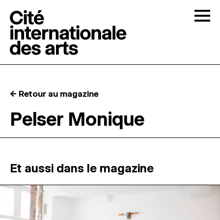
Skip to content
Togg
APPELS À CANDIDATURES
← Retour au magazine
LA CITÉ
↓
Pelser Monique
RÉSIDENCES
↓
ATELIERS OUVERTS
Et aussi dans le magazine
PROGRAMMATION