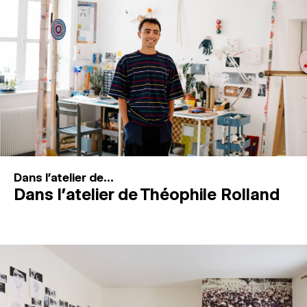
MAGAZINE
ESPACES DE PRATIQUE ARTISTIQUE
↓
Recherche
Connexion
↓
Dans l'atelier de...
Dans l’atelier de Théophile Rolland