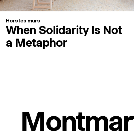
Hors les murs
When Solidarity Is Not
a Metaphor
Montmar