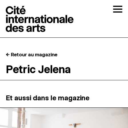
Skip to content
Togg
APPELS À CANDIDATURES
← Retour au magazine
LA CITÉ
↓
Petric Jelena
RÉSIDENCES
↓
ATELIERS OUVERTS
Et aussi dans le magazine
PROGRAMMATION