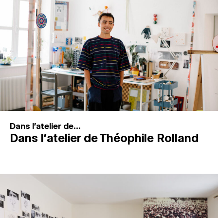
MAGAZINE
ESPACES DE PRATIQUE ARTISTIQUE
↓
Recherche
Connexion
↓
Dans l'atelier de...
Dans l’atelier de Théophile Rolland