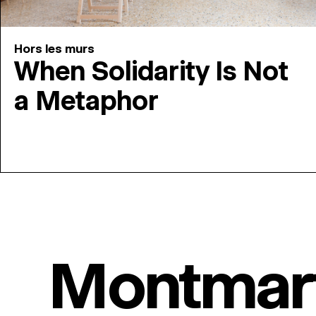
Hors les murs
When Solidarity Is Not
a Metaphor
Montmar