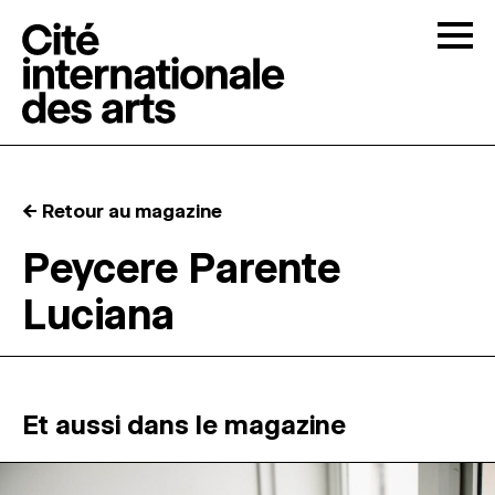
Skip to content
Togg
APPELS À CANDIDATURES
← Retour au magazine
LA CITÉ
↓
Peycere Parente
Luciana
RÉSIDENCES
↓
ATELIERS OUVERTS
Et aussi dans le magazine
PROGRAMMATION