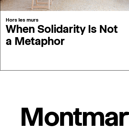
Hors les murs
When Solidarity Is Not
a Metaphor
Montmar