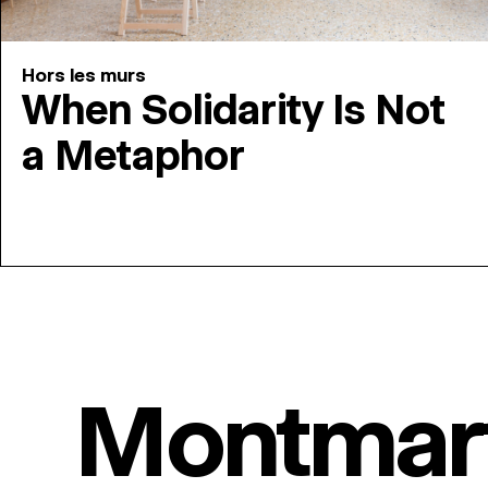
Hors les murs
When Solidarity Is Not
a Metaphor
Montmar