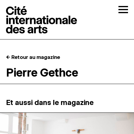
Skip to content
Togg
APPELS À CANDIDATURES
← Retour au magazine
LA CITÉ
↓
Pierre Gethce
RÉSIDENCES
↓
ATELIERS OUVERTS
Et aussi dans le magazine
PROGRAMMATION