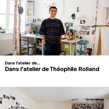
MAGAZINE
ESPACES DE PRATIQUE ARTISTIQUE
↓
Recherche
Connexion
↓
Dans l'atelier de...
Dans l’atelier de Théophile Rolland