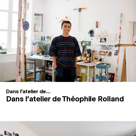
MAGAZINE
ESPACES DE PRATIQUE ARTISTIQUE
↓
Recherche
Connexion
↓
Dans l'atelier de...
Dans l’atelier de Théophile Rolland