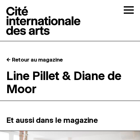
Skip to content
Togg
APPELS À CANDIDATURES
← Retour au magazine
LA CITÉ
↓
Line Pillet & Diane de
Moor
RÉSIDENCES
↓
ATELIERS OUVERTS
Et aussi dans le magazine
PROGRAMMATION